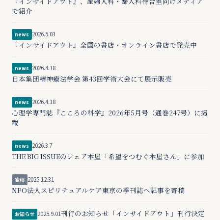
『インサイドアウト』、産婦人科・婦人科待合室向けメディア
で紹介
2026.5.03
news
『インサイドアウト』全国の書店・オンライン書店で発売中
2026.4.18
news
日本集団精神療法学会 第43回学術大会にて展示販売
2026.4.18
news
心理学専門誌『こころの科学』2026年5月号（通巻247号）に掲
載
2026.3.7
news
THE BIG ISSUEのシェア本屋「希望をつむぐ本屋さん」に参加
2025.12.31
寄稿
NPO法人スピリチュアルケア東京の季刊誌へ記事を寄稿
刊行のお知らせ「インサイドアウト」刊行決定
2025.9.01
お知らせ