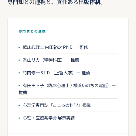
専門知との連携と、責任ある出版体制。
専門家との連携
臨床心理士 内田裕之 Ph.D. — 監修
香山リカ（精神科医）— 推薦
竹内修一 S.T.D.（上智大学）— 推薦
有田モト子（臨床心理士 / 横浜いのちの電話）—
推薦
心理学専門誌『こころの科学』掲載
心理・医療系学会 展示実績