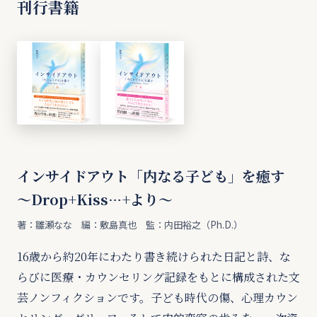
刊行書籍
インサイドアウト「内なる子ども」を癒す
〜Drop+Kiss…+より〜
著：雛瀬なな 編：敷島真也 監：内田裕之（Ph.D.）
16歳から約20年にわたり書き続けられた日記と詩、な
らびに医療・カウンセリング記録をもとに構成された文
芸ノンフィクションです。子ども時代の傷、心理カウン