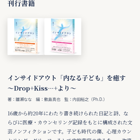
刊行書籍
インサイドアウト「内なる子ども」を癒す
〜Drop+Kiss…+より〜
著：雛瀬なな 編：敷島真也 監：内田裕之（Ph.D.）
16歳から約20年にわたり書き続けられた日記と詩、な
らびに医療・カウンセリング記録をもとに構成された文
芸ノンフィクションです。子ども時代の傷、心理カウン