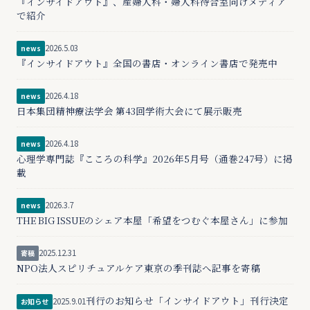
『インサイドアウト』、産婦人科・婦人科待合室向けメディア
で紹介
2026.5.03
news
『インサイドアウト』全国の書店・オンライン書店で発売中
2026.4.18
news
日本集団精神療法学会 第43回学術大会にて展示販売
2026.4.18
news
心理学専門誌『こころの科学』2026年5月号（通巻247号）に掲
載
2026.3.7
news
THE BIG ISSUEのシェア本屋「希望をつむぐ本屋さん」に参加
2025.12.31
寄稿
NPO法人スピリチュアルケア東京の季刊誌へ記事を寄稿
刊行のお知らせ「インサイドアウト」刊行決定
2025.9.01
お知らせ