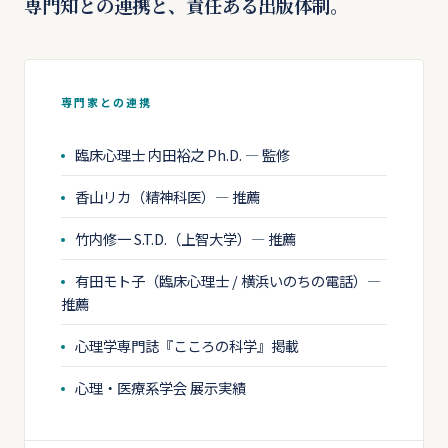
専門知との連携と、責任ある出版体制。
専門家との連携
臨床心理士 内田裕之 Ph.D. — 監修
香山リカ（精神科医）— 推薦
竹内修一 S.T.D.（上智大学）— 推薦
有田モト子（臨床心理士 / 横浜いのちの電話）—
推薦
心理学専門誌『こころの科学』掲載
心理・医療系学会 展示実績