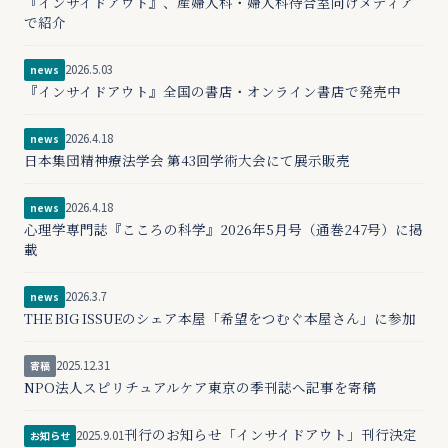
『インサイドアウト』、産婦人科・婦人科待合室向けメディア
で紹介
2026.5.03
news
『インサイドアウト』全国の書店・オンライン書店で発売中
2026.4.18
news
日本集団精神療法学会 第43回学術大会にて展示販売
2026.4.18
news
心理学専門誌『こころの科学』2026年5月号（通巻247号）に掲
載
2026.3.7
news
THE BIG ISSUEのシェア本屋「希望をつむぐ本屋さん」に参加
2025.12.31
寄稿
NPO法人スピリチュアルケア東京の季刊誌へ記事を寄稿
刊行のお知らせ「インサイドアウト」刊行決定
2025.9.01
お知らせ