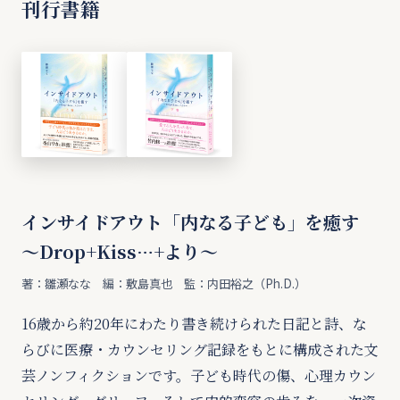
刊行書籍
インサイドアウト「内なる子ども」を癒す
〜Drop+Kiss…+より〜
著：雛瀬なな 編：敷島真也 監：内田裕之（Ph.D.）
16歳から約20年にわたり書き続けられた日記と詩、な
らびに医療・カウンセリング記録をもとに構成された文
芸ノンフィクションです。子ども時代の傷、心理カウン