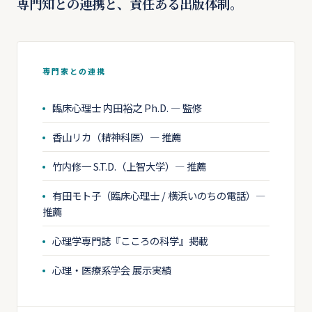
専門知との連携と、責任ある出版体制。
専門家との連携
臨床心理士 内田裕之 Ph.D. — 監修
香山リカ（精神科医）— 推薦
竹内修一 S.T.D.（上智大学）— 推薦
有田モト子（臨床心理士 / 横浜いのちの電話）—
推薦
心理学専門誌『こころの科学』掲載
心理・医療系学会 展示実績