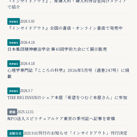
『インサイドアウト』、産婦人科・婦人科待合室向けメディア
で紹介
2026.5.03
news
『インサイドアウト』全国の書店・オンライン書店で発売中
2026.4.18
news
日本集団精神療法学会 第43回学術大会にて展示販売
2026.4.18
news
心理学専門誌『こころの科学』2026年5月号（通巻247号）に掲
載
2026.3.7
news
THE BIG ISSUEのシェア本屋「希望をつむぐ本屋さん」に参加
2025.12.31
寄稿
NPO法人スピリチュアルケア東京の季刊誌へ記事を寄稿
刊行のお知らせ「インサイドアウト」刊行決定
2025.9.01
お知らせ