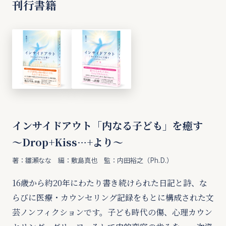
刊行書籍
インサイドアウト「内なる子ども」を癒す
〜Drop+Kiss…+より〜
著：雛瀬なな 編：敷島真也 監：内田裕之（Ph.D.）
16歳から約20年にわたり書き続けられた日記と詩、な
らびに医療・カウンセリング記録をもとに構成された文
芸ノンフィクションです。子ども時代の傷、心理カウン