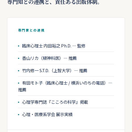
専門知との連携と、責任ある出版体制。
専門家との連携
臨床心理士 内田裕之 Ph.D. — 監修
香山リカ（精神科医）— 推薦
竹内修一 S.T.D.（上智大学）— 推薦
有田モト子（臨床心理士 / 横浜いのちの電話）—
推薦
心理学専門誌『こころの科学』掲載
心理・医療系学会 展示実績