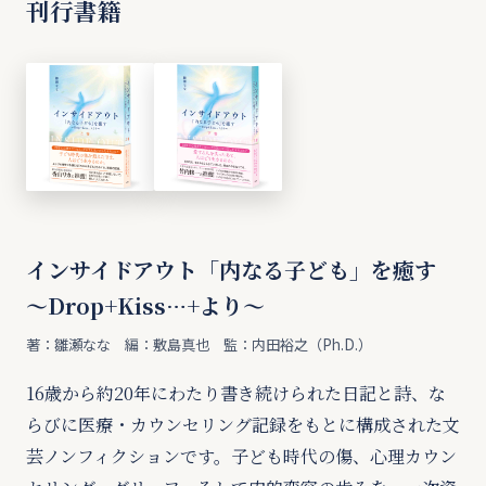
刊行書籍
インサイドアウト「内なる子ども」を癒す
〜Drop+Kiss…+より〜
著：雛瀬なな 編：敷島真也 監：内田裕之（Ph.D.）
16歳から約20年にわたり書き続けられた日記と詩、な
らびに医療・カウンセリング記録をもとに構成された文
芸ノンフィクションです。子ども時代の傷、心理カウン