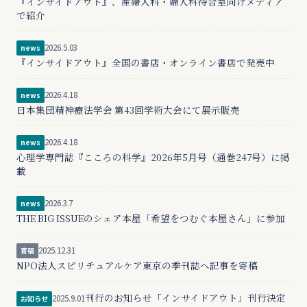
『インサイドアウト』、産婦人科・婦人科待合室向けメディア
で紹介
2026.5.03
news
『インサイドアウト』全国の書店・オンライン書店で発売中
2026.4.18
news
日本集団精神療法学会 第43回学術大会にて展示販売
2026.4.18
news
心理学専門誌『こころの科学』2026年5月号（通巻247号）に掲
載
2026.3.7
news
THE BIG ISSUEのシェア本屋「希望をつむぐ本屋さん」に参加
2025.12.31
寄稿
NPO法人スピリチュアルケア東京の季刊誌へ記事を寄稿
刊行のお知らせ「インサイドアウト」刊行決定
2025.9.01
お知らせ