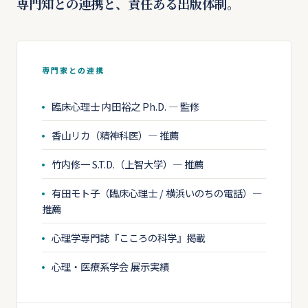
専門知との連携と、責任ある出版体制。
専門家との連携
臨床心理士 内田裕之 Ph.D. — 監修
香山リカ（精神科医）— 推薦
竹内修一 S.T.D.（上智大学）— 推薦
有田モト子（臨床心理士 / 横浜いのちの電話）—
推薦
心理学専門誌『こころの科学』掲載
心理・医療系学会 展示実績